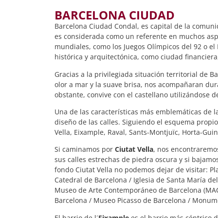
BARCELONA CIUDAD
Barcelona Ciudad Condal, es capital de la comun
es considerada como un referente en muchos aspec
mundiales, como los Juegos Olímpicos del 92 o el 
histórica y arquitectónica, como ciudad financiera,
Gracias a la privilegiada situación territorial de
olor a mar y la suave brisa, nos acompañaran duran
obstante, convive con el castellano utilizándose 
Una de las características más emblemáticas de la 
diseño de las calles. Siguiendo el esquema propio 
Vella, Eixample, Raval, Sants-Montjuïc, Horta-Guina
Si caminamos por
Ciutat Vella
, nos encontraremos
sus calles estrechas de piedra oscura y si bajamo
fondo Ciutat Vella no podemos dejar de visitar: Pla
Catedral de Barcelona / Iglesia de Santa María del 
Museo de Arte Contemporáneo de Barcelona (MACBA) 
Barcelona / Museo Picasso de Barcelona / Monume
El barrio de l´
Eixample
es el barrio más céntrico 