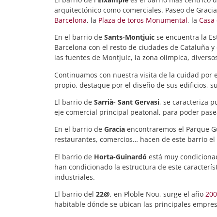
arquitectónico como comerciales. Paseo de Gracia
Barcelona
, la
Plaza de toros Monumental
, la
Casa 
En el barrio de
Sants-Montjuic
se encuentra la Es
Barcelona con el resto de ciudades de Cataluña y
las fuentes de Montjuic, la zona olímpica, divers
Continuamos con nuestra visita de la cuidad por 
propio, destaque por el diseño de sus edificios, 
El barrio de
Sarrià- Sant Gervasi
, se caracteriza 
eje comercial principal peatonal, para poder pas
En el barrio de
Gracia
encontraremos el Parque Güel
restaurantes, comercios… hacen de este barrio el
El barrio de
Horta-Guinardó
está muy condicionado
han condicionado la estructura de este característ
industriales.
El barrio del
22@
, en Ploble Nou, surge el año
200
habitable dónde se ubican las principales empresa