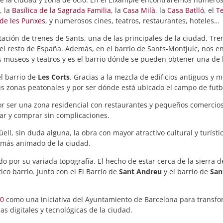
, la
Basílica de la Sagrada Familia
, la
Casa Milà
, la
Casa Batlló
, el
T
de les Punxes
, y numerosos cines, teatros, restaurantes, hoteles…
tación de trenes de Sants, una de las principales de la ciudad. Tr
 el resto de España. Además, en el barrio de Sants-Montjuic, nos e
os museos y teatros y es el barrio dónde se pueden obtener una de l
el barrio de
Les Corts
. Gracias a la mezcla de edificios antiguos y 
sus zonas peatonales y por ser dónde está ubicado el campo de futb
por ser una zona residencial con restaurantes y pequeños comercios
ear y comprar sin complicaciones.
l, sin duda alguna, la obra con mayor atractivo cultural y turístic
 más animado de la ciudad.
 por su variada topografía. El hecho de estar cerca de la sierra de 
ico barrio. Junto con el El Barrio de
Sant Andreu
y el barrio de
San
0
como una iniciativa del Ayuntamiento de Barcelona para transfor
s digitales y tecnológicas de la ciudad.