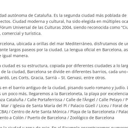
idad autónoma de Cataluña. Es la segunda ciudad más poblada de E
tos. Ciudad moderna y cultural, ha sido elegida en múltiples oca
Fórum Universal de las Culturas 2004, siendo reconocida como “Ciu
 comercial y turística.
 Barcelona, ubicada a orillas del mar Mediterráneo, disfrutamos de u
te largos paseos por la ciudad. La lengua oficial en Barcelona, as
de igual manera.
ciudad es su estructura, copiada por diferentes ciudades a lo largo
de la ciudad, Barcelona se divide en diferentes barrios, cada uno d
rdó, Les Corts, Gracia, Sarrià – St. Gervasi, entre otros.
 en el barrio antiguo de la ciudad, pisando suelo romano y judío. 
s un poco más, llegaremos a la Barceloneta, la playa por excelenc
za Cataluña / Calle Portaferrissa / Calle de l’Àngel / Calle Pelayo /
Mar / Iglesia de Santa María del Pí / Palacio Güell / Liceu / Forat d
/ Centro de Arte Santa Mónica / Playa de la Barceloneta / Palacio
nto a Colón / Puerto de Barcelona / Zoológico de Barcelona
de la ciudad y zona de ocio. En el Eixample encontraremos numeroso