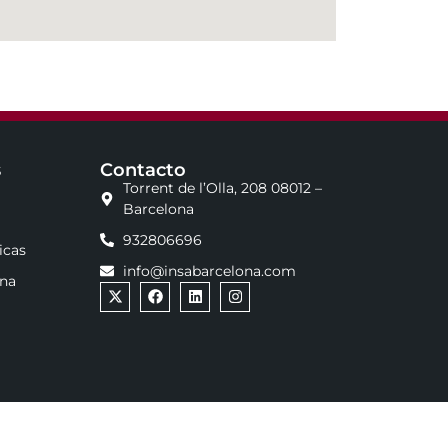
s
Contacto
Torrent de l’Olla, 208 08012 –
Barcelona
932806696
icas
info@insabarcelona.com
ona