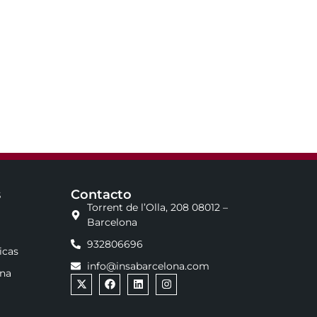
s
Contacto
Torrent de l’Olla, 208 08012 –
Barcelona
932806696
icas
info@insabarcelona.com
ona