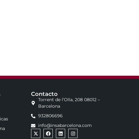
s
Contacto
Torrent de l’Olla, 208 08012 –
Barcelona
932806696
icas
info@insabarcelona.com
ona