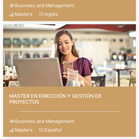
Business and Management
Masters
Inglés
MASTER EN DIRECCIÓN Y GESTIÓN DE
PROYECTOS
Business and Management
Masters
Español