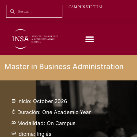
CAMPUS VIRTUAL
Master in Business Administration
Inicio: October 2026
Duración: One Academic Year
Modalidad: On Campus
Idioma: Inglés