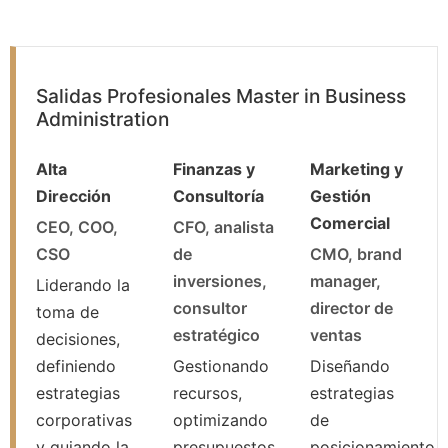
Salidas Profesionales Master in Business
Administration
Alta
Finanzas y
Marketing y
Dirección
Consultoría
Gestión
Comercial
CEO, COO,
CFO, analista
CSO
de
CMO, brand
inversiones,
manager,
Liderando la
consultor
director de
toma de
estratégico
ventas
decisiones,
definiendo
Gestionando
Diseñando
estrategias
recursos,
estrategias
corporativas
optimizando
de
y guiando la
presupuestos
posicionamiento,