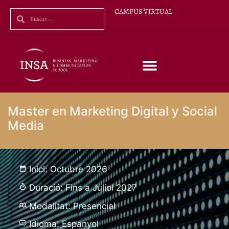
CAMPUS VIRTUAL
Master en Marketing Digital y Social
Media
Inici: Octubre 2026
Duració: Fins a Juliol 2027
Modalitat: Presencial
Idioma: Espanyol