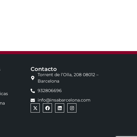
s
Contacto
Torrent de l’Olla, 208 08012 –
Barcelona
932806696
icas
info@insabarcelona.com
ona