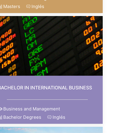
Masters
Inglés
BACHELOR IN INTERNATIONAL BUSINESS
Business and Management
Bachelor Degrees
Inglés