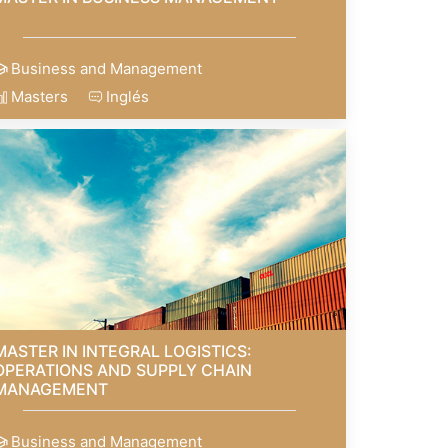
Business and Management
Masters
Inglés
MASTER IN INTEGRAL LOGISTICS:
OPERATIONS AND SUPPLY CHAIN
MANAGEMENT
Business and Management