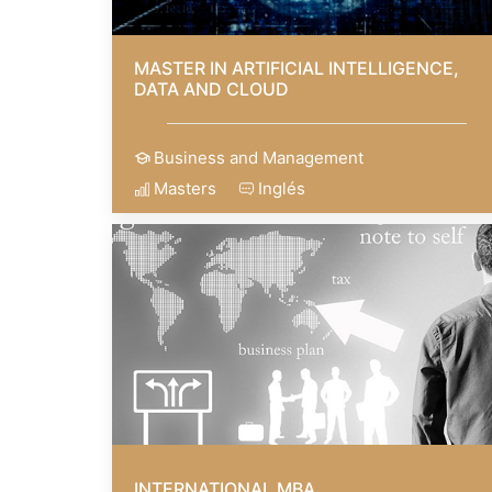
MASTER IN ARTIFICIAL INTELLIGENCE,
DATA AND CLOUD
Business and Management
Masters
Inglés
INTERNATIONAL MBA